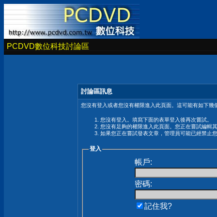
PCDVD數位科技討論區
討論區訊息
您沒有登入或者您沒有權限進入此頁面。這可能有如下幾個
您沒有登入。填寫下面的表單登入後再次嘗試。
您沒有足夠的權限進入此頁面。您正在嘗試編輯
如果您正在嘗試發表文章，管理員可能已經禁止
登入
帳戶:
密碼:
記住我?