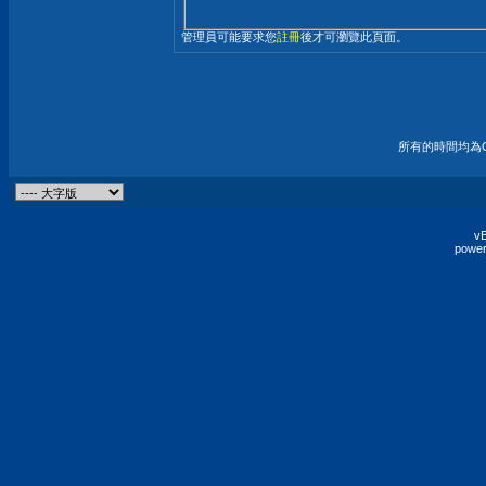
管理員可能要求您
註冊
後才可瀏覽此頁面。
所有的時間均為G
vB
power