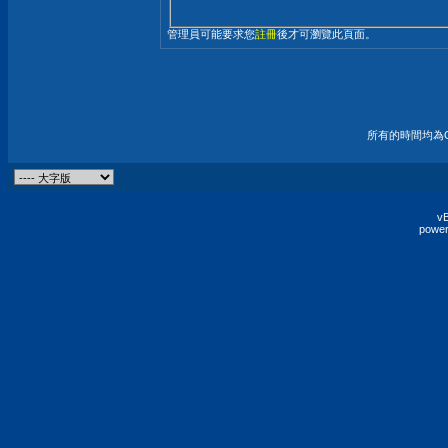
管理員可能要求您
註冊
後才可瀏覽此頁面。
所有的時間均為G
vB
power