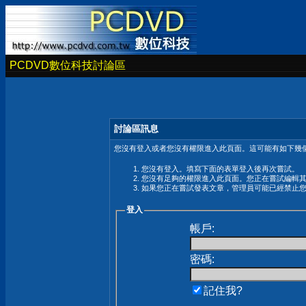
PCDVD數位科技討論區
討論區訊息
您沒有登入或者您沒有權限進入此頁面。這可能有如下幾個
您沒有登入。填寫下面的表單登入後再次嘗試。
您沒有足夠的權限進入此頁面。您正在嘗試編輯
如果您正在嘗試發表文章，管理員可能已經禁止
登入
帳戶:
密碼:
記住我?