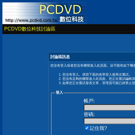
PCDVD數位科技討論區
討論區訊息
您沒有登入或者您沒有權限進入此頁面。這可能有如下幾個
您沒有登入。填寫下面的表單登入後再次嘗試。
您沒有足夠的權限進入此頁面。您正在嘗試編輯
如果您正在嘗試發表文章，管理員可能已經禁止
登入
帳戶:
密碼:
記住我?