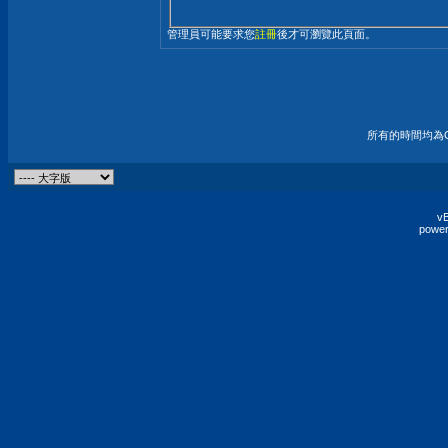
管理員可能要求您
註冊
後才可瀏覽此頁面。
所有的時間均為G
vB
power