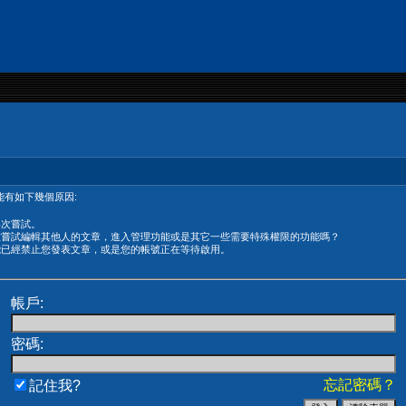
有如下幾個原因:
再次嘗試。
在嘗試編輯其他人的文章，進入管理功能或是其它一些需要特殊權限的功能嗎？
能已經禁止您發表文章，或是您的帳號正在等待啟用。
帳戶:
密碼:
忘記密碼？
記住我?