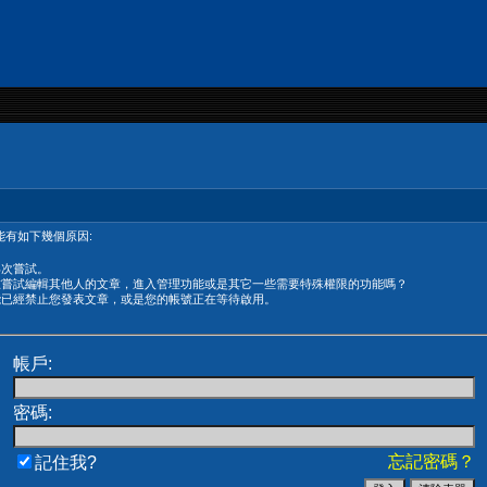
有如下幾個原因:
再次嘗試。
在嘗試編輯其他人的文章，進入管理功能或是其它一些需要特殊權限的功能嗎？
能已經禁止您發表文章，或是您的帳號正在等待啟用。
帳戶:
密碼:
忘記密碼？
記住我?