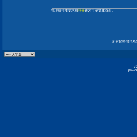
管理員可能要求您
註冊
後才可瀏覽此頁面。
所有的時間均為G
vB
power