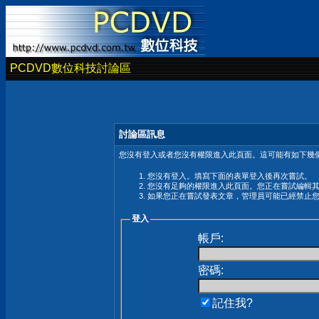
PCDVD數位科技討論區
討論區訊息
您沒有登入或者您沒有權限進入此頁面。這可能有如下幾個
您沒有登入。填寫下面的表單登入後再次嘗試。
您沒有足夠的權限進入此頁面。您正在嘗試編輯
如果您正在嘗試發表文章，管理員可能已經禁止
登入
帳戶:
密碼:
記住我?