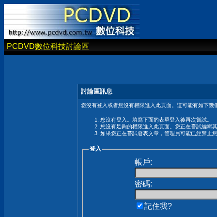
PCDVD數位科技討論區
討論區訊息
您沒有登入或者您沒有權限進入此頁面。這可能有如下幾個
您沒有登入。填寫下面的表單登入後再次嘗試。
您沒有足夠的權限進入此頁面。您正在嘗試編輯
如果您正在嘗試發表文章，管理員可能已經禁止
登入
帳戶:
密碼:
記住我?