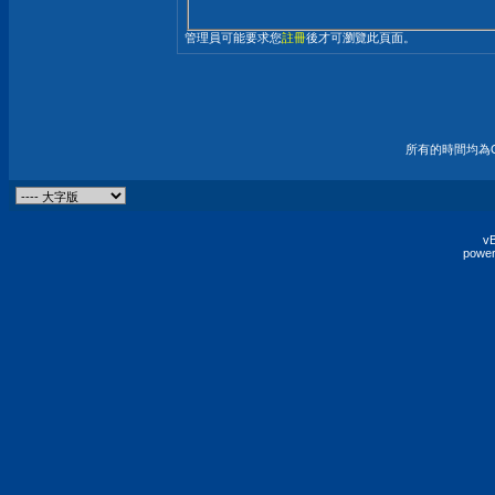
管理員可能要求您
註冊
後才可瀏覽此頁面。
所有的時間均為G
vB
power