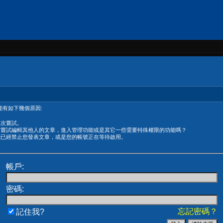
有如下幾個原因:
再次嘗試。
在嘗試編輯其他人的文章，進入管理功能或是其它一些需要特殊權限的功能嗎？
能已經禁止您發表文章，或是您的帳號正在等待啟用。
帳戶:
密碼:
忘記密碼？
記住我?