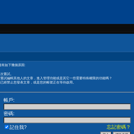
有如下幾個原因:
再次嘗試。
在嘗試編輯其他人的文章，進入管理功能或是其它一些需要特殊權限的功能嗎？
能已經禁止您發表文章，或是您的帳號正在等待啟用。
帳戶:
密碼:
忘記密碼？
記住我?