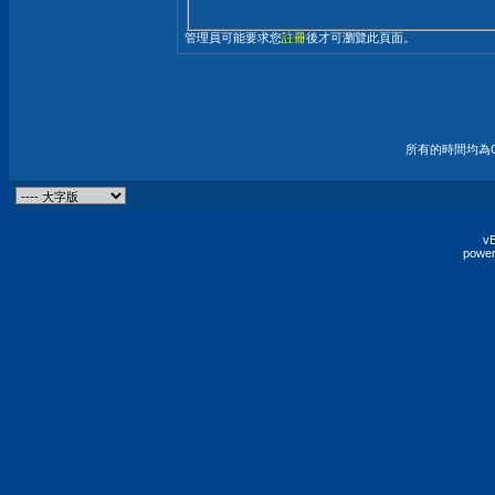
管理員可能要求您
註冊
後才可瀏覽此頁面。
所有的時間均為G
vB
power