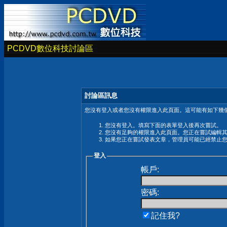
PCDVD數位科技討論區
討論區訊息
您沒有登入或者您沒有權限進入此頁面。這可能有如下幾個
您沒有登入。填寫下面的表單登入後再次嘗試。
您沒有足夠的權限進入此頁面。您正在嘗試編輯
如果您正在嘗試發表文章，管理員可能已經禁止
登入
帳戶:
密碼:
記住我?