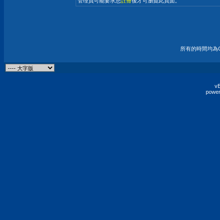
管理員可能要求您
註冊
後才可瀏覽此頁面。
所有的時間均為G
vB
power