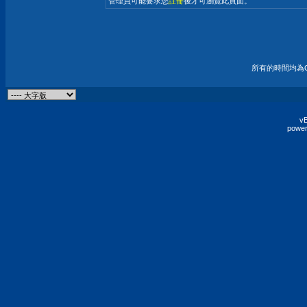
管理員可能要求您
註冊
後才可瀏覽此頁面。
所有的時間均為G
vB
power