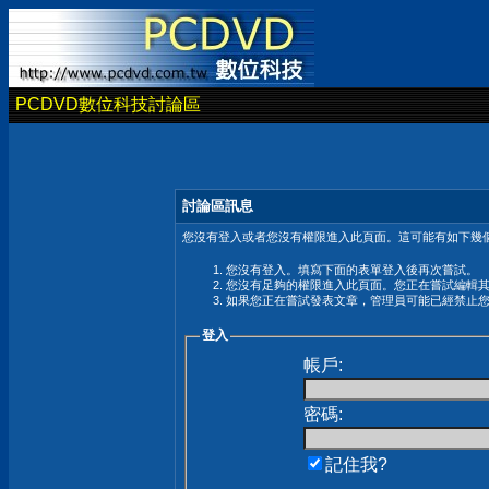
PCDVD數位科技討論區
討論區訊息
您沒有登入或者您沒有權限進入此頁面。這可能有如下幾個
您沒有登入。填寫下面的表單登入後再次嘗試。
您沒有足夠的權限進入此頁面。您正在嘗試編輯
如果您正在嘗試發表文章，管理員可能已經禁止
登入
帳戶:
密碼:
記住我?