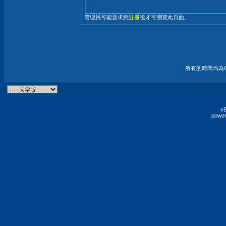
管理員可能要求您
註冊
後才可瀏覽此頁面。
所有的時間均為G
vB
power