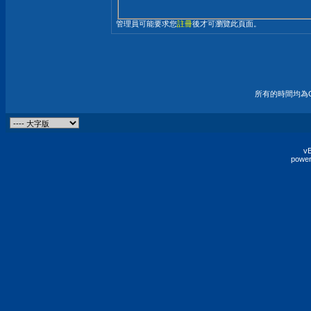
管理員可能要求您
註冊
後才可瀏覽此頁面。
所有的時間均為G
vB
power