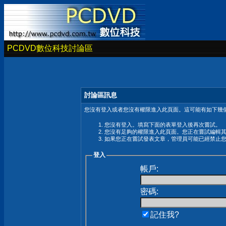
PCDVD數位科技討論區
討論區訊息
您沒有登入或者您沒有權限進入此頁面。這可能有如下幾個
您沒有登入。填寫下面的表單登入後再次嘗試。
您沒有足夠的權限進入此頁面。您正在嘗試編輯
如果您正在嘗試發表文章，管理員可能已經禁止
登入
帳戶:
密碼:
記住我?