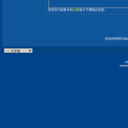
管理員可能要求您
註冊
後才可瀏覽此頁面。
所有的時間均為G
vB
power