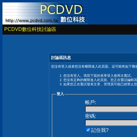
PCDVD數位科技討論區
討論區訊息
您沒有登入或者您沒有權限進入此頁面。這可能有如下幾個
您沒有登入。填寫下面的表單登入後再次嘗試。
您沒有足夠的權限進入此頁面。您正在嘗試編輯
如果您正在嘗試發表文章，管理員可能已經禁止
登入
帳戶:
密碼:
記住我?