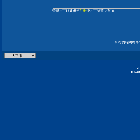
管理員可能要求您
註冊
後才可瀏覽此頁面。
所有的時間均為G
vB
power