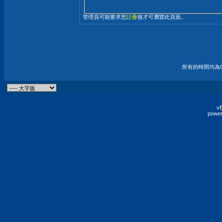
管理員可能要求您
註冊
後才可瀏覽此頁面。
所有的時間均為G
vB
power