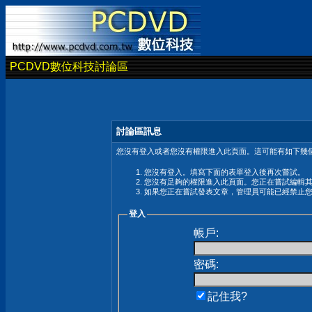
PCDVD數位科技討論區
討論區訊息
您沒有登入或者您沒有權限進入此頁面。這可能有如下幾個
您沒有登入。填寫下面的表單登入後再次嘗試。
您沒有足夠的權限進入此頁面。您正在嘗試編輯
如果您正在嘗試發表文章，管理員可能已經禁止
登入
帳戶:
密碼:
記住我?