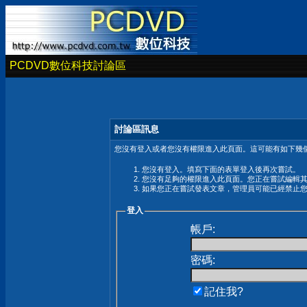
PCDVD數位科技討論區
討論區訊息
您沒有登入或者您沒有權限進入此頁面。這可能有如下幾個
您沒有登入。填寫下面的表單登入後再次嘗試。
您沒有足夠的權限進入此頁面。您正在嘗試編輯
如果您正在嘗試發表文章，管理員可能已經禁止
登入
帳戶:
密碼:
記住我?