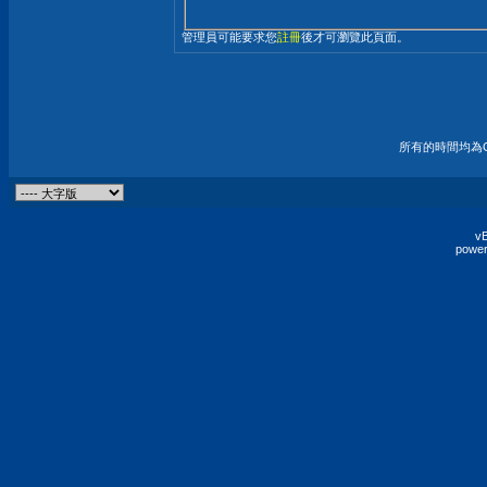
管理員可能要求您
註冊
後才可瀏覽此頁面。
所有的時間均為G
vB
power