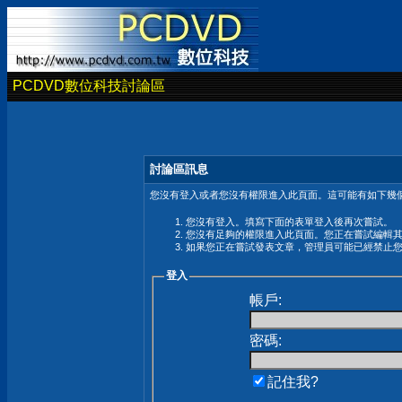
PCDVD數位科技討論區
討論區訊息
您沒有登入或者您沒有權限進入此頁面。這可能有如下幾個
您沒有登入。填寫下面的表單登入後再次嘗試。
您沒有足夠的權限進入此頁面。您正在嘗試編輯
如果您正在嘗試發表文章，管理員可能已經禁止
登入
帳戶:
密碼:
記住我?