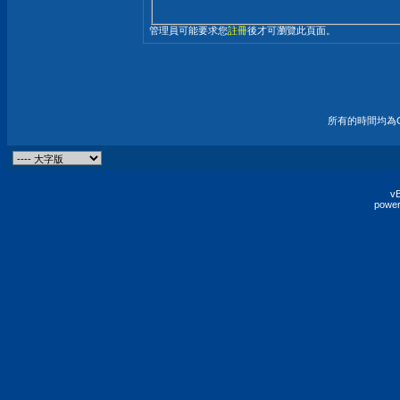
管理員可能要求您
註冊
後才可瀏覽此頁面。
所有的時間均為G
vB
power