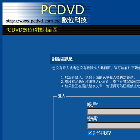
PCDVD數位科技討論區
討論區訊息
您沒有登入或者您沒有權限進入此頁面。這可能有如下幾個
您沒有登入。填寫下面的表單登入後再次嘗試。
您沒有足夠的權限進入此頁面。您正在嘗試編輯
如果您正在嘗試發表文章，管理員可能已經禁止
登入
帳戶:
密碼:
記住我?