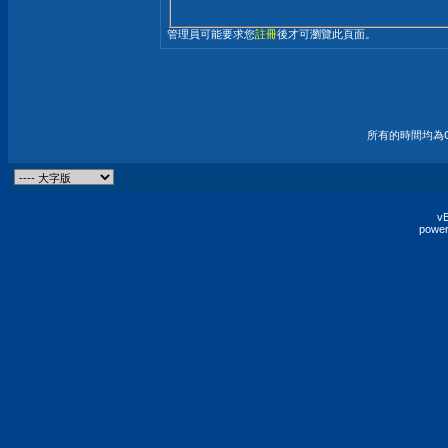
管理員可能要求您
註冊
後才可瀏覽此頁面。
所有的時間均為G
vB
power