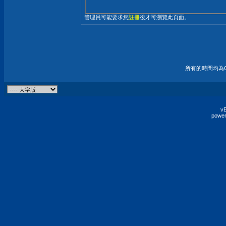
管理員可能要求您
註冊
後才可瀏覽此頁面。
所有的時間均為G
vB
power