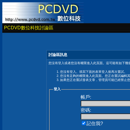
PCDVD數位科技討論區
討論區訊息
您沒有登入或者您沒有權限進入此頁面。這可能有如下幾個
您沒有登入。填寫下面的表單登入後再次嘗試。
您沒有足夠的權限進入此頁面。您正在嘗試編輯
如果您正在嘗試發表文章，管理員可能已經禁止
登入
帳戶:
密碼:
記住我?