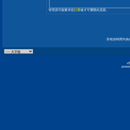
管理員可能要求您
註冊
後才可瀏覽此頁面。
所有的時間均為G
vB
power