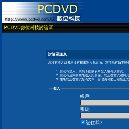
PCDVD數位科技討論區
討論區訊息
您沒有登入或者您沒有權限進入此頁面。這可能有如下幾個
您沒有登入。填寫下面的表單登入後再次嘗試。
您沒有足夠的權限進入此頁面。您正在嘗試編輯
如果您正在嘗試發表文章，管理員可能已經禁止
登入
帳戶:
密碼:
記住我?