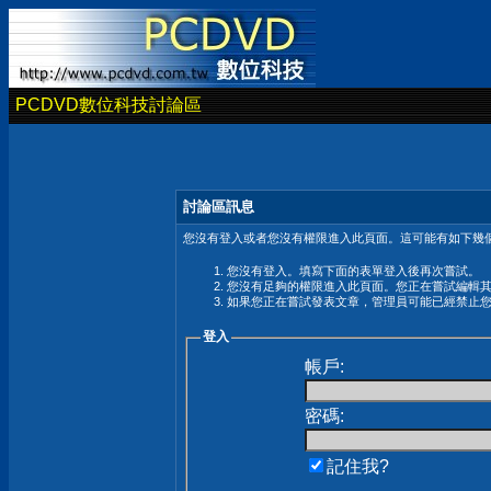
PCDVD數位科技討論區
討論區訊息
您沒有登入或者您沒有權限進入此頁面。這可能有如下幾個
您沒有登入。填寫下面的表單登入後再次嘗試。
您沒有足夠的權限進入此頁面。您正在嘗試編輯
如果您正在嘗試發表文章，管理員可能已經禁止
登入
帳戶:
密碼:
記住我?