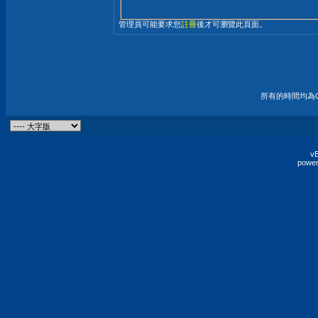
管理員可能要求您
註冊
後才可瀏覽此頁面。
所有的時間均為G
vB
power