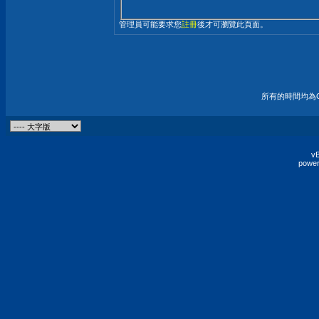
管理員可能要求您
註冊
後才可瀏覽此頁面。
所有的時間均為G
vB
power