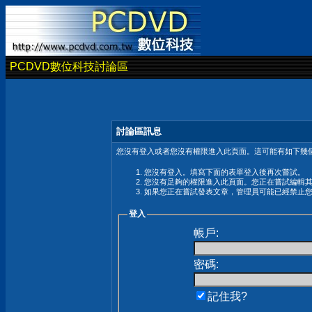
PCDVD數位科技討論區
討論區訊息
您沒有登入或者您沒有權限進入此頁面。這可能有如下幾個
您沒有登入。填寫下面的表單登入後再次嘗試。
您沒有足夠的權限進入此頁面。您正在嘗試編輯
如果您正在嘗試發表文章，管理員可能已經禁止
登入
帳戶:
密碼:
記住我?