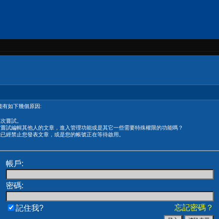
有如下幾個原因:
再次嘗試。
在嘗試編輯其他人的文章，進入管理功能或是其它一些需要特殊權限的功能嗎？
能已經禁止您發表文章，或是您的帳號正在等待啟用。
帳戶:
密碼:
忘記密碼？
記住我?