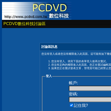
PCDVD數位科技討論區
討論區訊息
您沒有登入或者您沒有權限進入此頁面。這可能有如下幾個
您沒有登入。填寫下面的表單登入後再次嘗試。
您沒有足夠的權限進入此頁面。您正在嘗試編輯
如果您正在嘗試發表文章，管理員可能已經禁止
登入
帳戶:
密碼:
記住我?