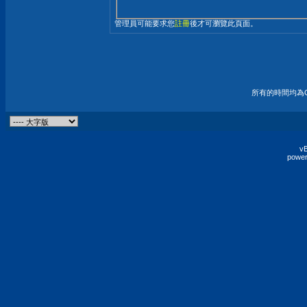
管理員可能要求您
註冊
後才可瀏覽此頁面。
所有的時間均為G
vB
power