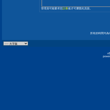
管理員可能要求您
註冊
後才可瀏覽此頁面。
所有的時間均為G
vB
power