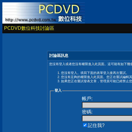
PCDVD數位科技討論區
討論區訊息
您沒有登入或者您沒有權限進入此頁面。這可能有如下幾個
您沒有登入。填寫下面的表單登入後再次嘗試。
您沒有足夠的權限進入此頁面。您正在嘗試編輯
如果您正在嘗試發表文章，管理員可能已經禁止
登入
帳戶:
密碼:
記住我?