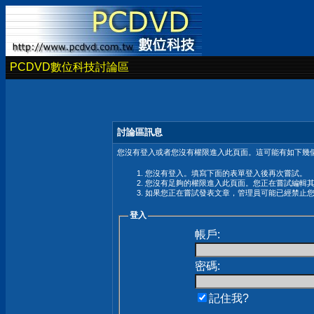
PCDVD數位科技討論區
討論區訊息
您沒有登入或者您沒有權限進入此頁面。這可能有如下幾個
您沒有登入。填寫下面的表單登入後再次嘗試。
您沒有足夠的權限進入此頁面。您正在嘗試編輯
如果您正在嘗試發表文章，管理員可能已經禁止
登入
帳戶:
密碼:
記住我?