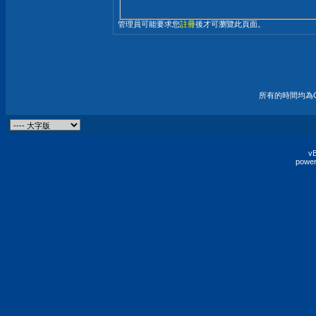
管理員可能要求您
註冊
後才可瀏覽此頁面。
所有的時間均為G
vB
power