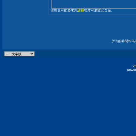
管理員可能要求您
註冊
後才可瀏覽此頁面。
所有的時間均為G
vB
power