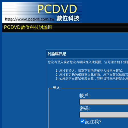
PCDVD數位科技討論區
討論區訊息
您沒有登入或者您沒有權限進入此頁面。這可能有如下幾個
您沒有登入。填寫下面的表單登入後再次嘗試。
您沒有足夠的權限進入此頁面。您正在嘗試編輯
如果您正在嘗試發表文章，管理員可能已經禁止
登入
帳戶:
密碼:
記住我?