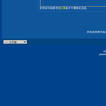
管理員可能要求您
註冊
後才可瀏覽此頁面。
所有的時間均為G
vB
power