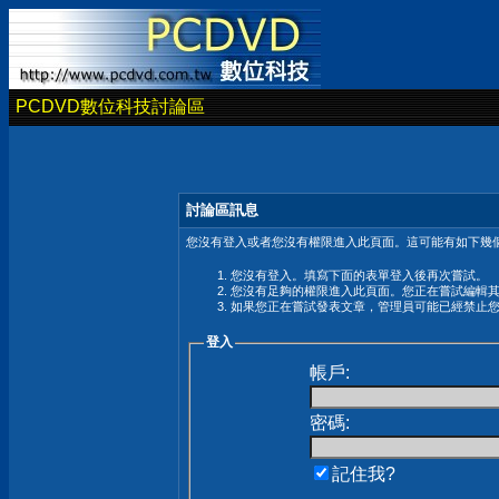
PCDVD數位科技討論區
討論區訊息
您沒有登入或者您沒有權限進入此頁面。這可能有如下幾個
您沒有登入。填寫下面的表單登入後再次嘗試。
您沒有足夠的權限進入此頁面。您正在嘗試編輯
如果您正在嘗試發表文章，管理員可能已經禁止
登入
帳戶:
密碼:
記住我?