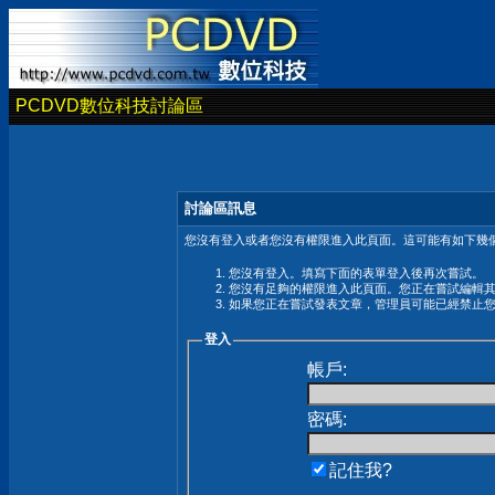
PCDVD數位科技討論區
討論區訊息
您沒有登入或者您沒有權限進入此頁面。這可能有如下幾個
您沒有登入。填寫下面的表單登入後再次嘗試。
您沒有足夠的權限進入此頁面。您正在嘗試編輯
如果您正在嘗試發表文章，管理員可能已經禁止
登入
帳戶:
密碼:
記住我?