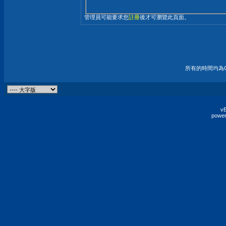
管理員可能要求您
註冊
後才可瀏覽此頁面。
所有的時間均為G
vB
power