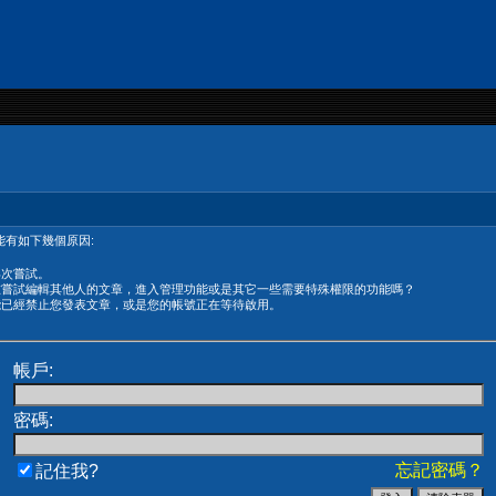
有如下幾個原因:
再次嘗試。
在嘗試編輯其他人的文章，進入管理功能或是其它一些需要特殊權限的功能嗎？
能已經禁止您發表文章，或是您的帳號正在等待啟用。
帳戶:
密碼:
忘記密碼？
記住我?