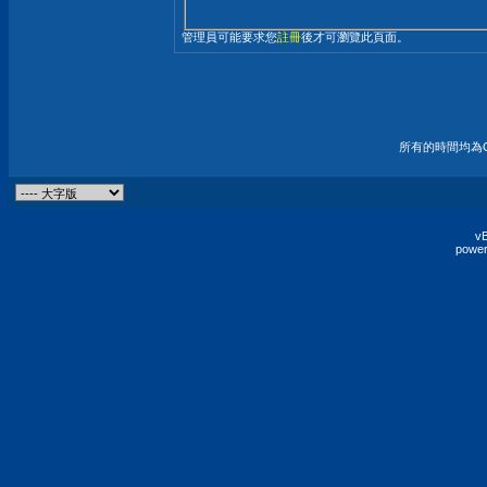
管理員可能要求您
註冊
後才可瀏覽此頁面。
所有的時間均為G
vB
power