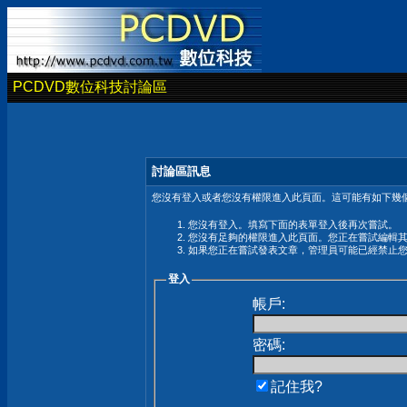
PCDVD數位科技討論區
討論區訊息
您沒有登入或者您沒有權限進入此頁面。這可能有如下幾個
您沒有登入。填寫下面的表單登入後再次嘗試。
您沒有足夠的權限進入此頁面。您正在嘗試編輯
如果您正在嘗試發表文章，管理員可能已經禁止
登入
帳戶:
密碼:
記住我?