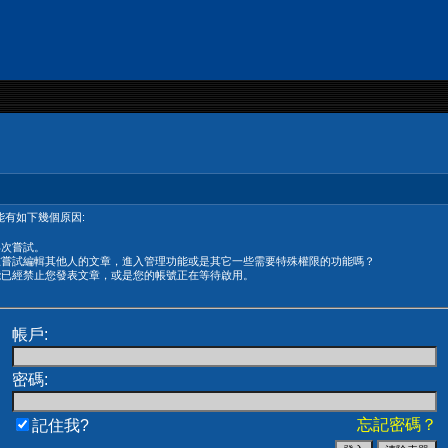
有如下幾個原因:
再次嘗試。
在嘗試編輯其他人的文章，進入管理功能或是其它一些需要特殊權限的功能嗎？
能已經禁止您發表文章，或是您的帳號正在等待啟用。
帳戶:
密碼:
忘記密碼？
記住我?