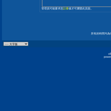
管理員可能要求您
註冊
後才可瀏覽此頁面。
所有的時間均為G
vB
power