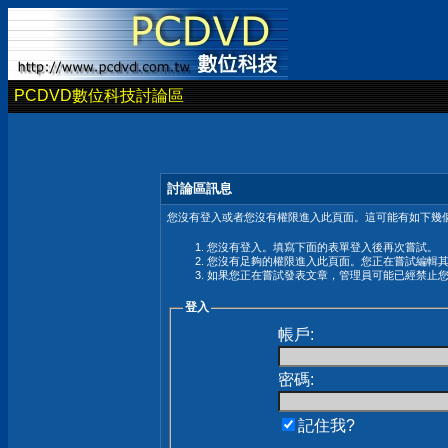
PCDVD數位科技討論區
討論區訊息
您沒有登入或者您沒有權限進入此頁面。這可能有如下幾個
您沒有登入。填寫下面的表單登入後再次嘗試。
您沒有足夠的權限進入此頁面。您正在嘗試編輯
如果您正在嘗試發表文章，管理員可能已經禁止
登入
帳戶:
密碼:
記住我?