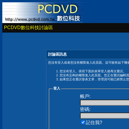
PCDVD數位科技討論區
討論區訊息
您沒有登入或者您沒有權限進入此頁面。這可能有如下幾個
您沒有登入。填寫下面的表單登入後再次嘗試。
您沒有足夠的權限進入此頁面。您正在嘗試編輯
如果您正在嘗試發表文章，管理員可能已經禁止
登入
帳戶:
密碼:
記住我?