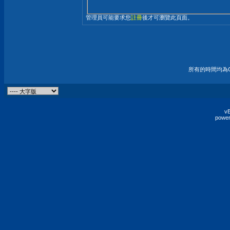
管理員可能要求您
註冊
後才可瀏覽此頁面。
所有的時間均為G
vB
power