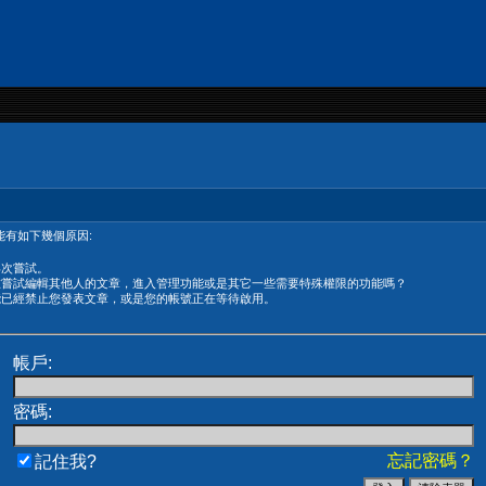
有如下幾個原因:
再次嘗試。
在嘗試編輯其他人的文章，進入管理功能或是其它一些需要特殊權限的功能嗎？
能已經禁止您發表文章，或是您的帳號正在等待啟用。
帳戶:
密碼:
忘記密碼？
記住我?