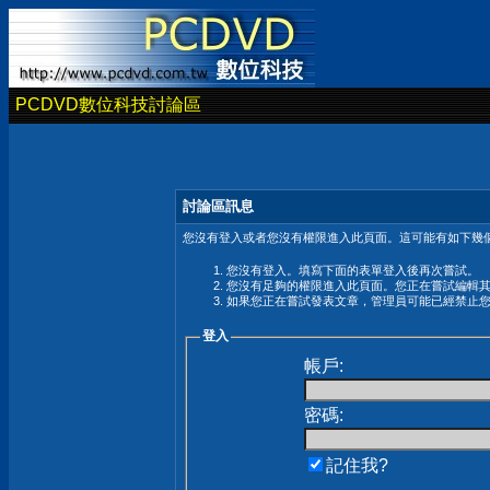
PCDVD數位科技討論區
討論區訊息
您沒有登入或者您沒有權限進入此頁面。這可能有如下幾個
您沒有登入。填寫下面的表單登入後再次嘗試。
您沒有足夠的權限進入此頁面。您正在嘗試編輯
如果您正在嘗試發表文章，管理員可能已經禁止
登入
帳戶:
密碼:
記住我?