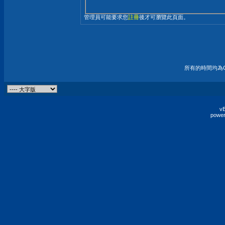
管理員可能要求您
註冊
後才可瀏覽此頁面。
所有的時間均為G
vB
power