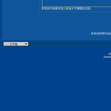
管理員可能要求您
註冊
後才可瀏覽此頁面。
所有的時間均為G
vB
power