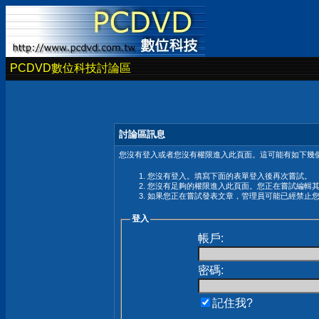
PCDVD數位科技討論區
討論區訊息
您沒有登入或者您沒有權限進入此頁面。這可能有如下幾個
您沒有登入。填寫下面的表單登入後再次嘗試。
您沒有足夠的權限進入此頁面。您正在嘗試編輯
如果您正在嘗試發表文章，管理員可能已經禁止
登入
帳戶:
密碼:
記住我?