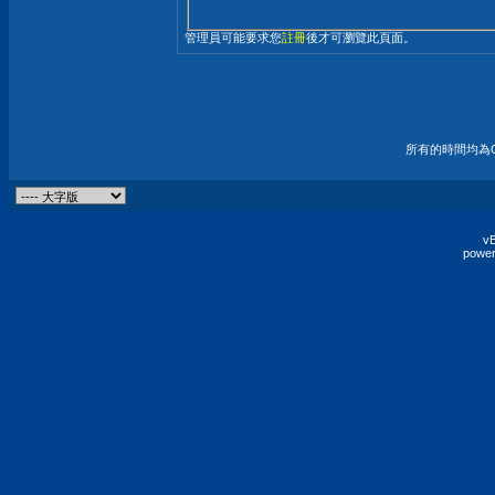
管理員可能要求您
註冊
後才可瀏覽此頁面。
所有的時間均為G
vB
power