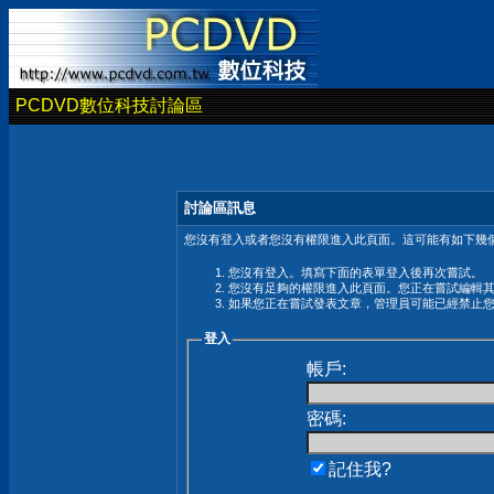
PCDVD數位科技討論區
討論區訊息
您沒有登入或者您沒有權限進入此頁面。這可能有如下幾個
您沒有登入。填寫下面的表單登入後再次嘗試。
您沒有足夠的權限進入此頁面。您正在嘗試編輯
如果您正在嘗試發表文章，管理員可能已經禁止
登入
帳戶:
密碼:
記住我?