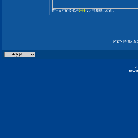
管理員可能要求您
註冊
後才可瀏覽此頁面。
所有的時間均為G
vB
power