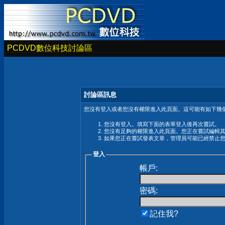
PCDVD數位科技討論區
討論區訊息
您沒有登入或者您沒有權限進入此頁面。這可能有如下幾個
您沒有登入。填寫下面的表單登入後再次嘗試。
您沒有足夠的權限進入此頁面。您正在嘗試編輯
如果您正在嘗試發表文章，管理員可能已經禁止
登入
帳戶:
密碼:
記住我?