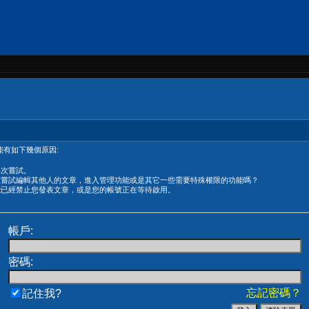
有如下幾個原因:
再次嘗試。
在嘗試編輯其他人的文章，進入管理功能或是其它一些需要特殊權限的功能嗎？
能已經禁止您發表文章，或是您的帳號正在等待啟用。
帳戶:
密碼:
忘記密碼？
記住我?