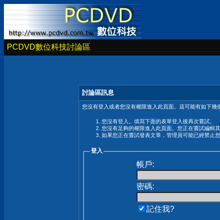
PCDVD數位科技討論區
討論區訊息
您沒有登入或者您沒有權限進入此頁面。這可能有如下幾個
您沒有登入。填寫下面的表單登入後再次嘗試。
您沒有足夠的權限進入此頁面。您正在嘗試編輯
如果您正在嘗試發表文章，管理員可能已經禁止
登入
帳戶:
密碼:
記住我?