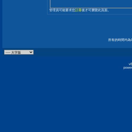
管理員可能要求您
註冊
後才可瀏覽此頁面。
所有的時間均為G
vB
power