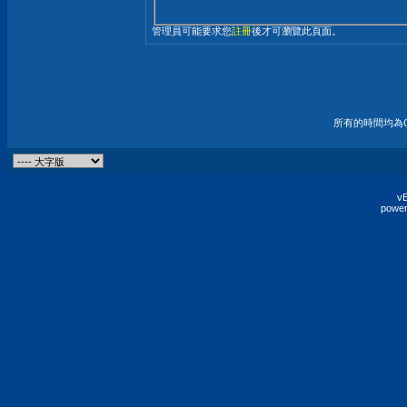
管理員可能要求您
註冊
後才可瀏覽此頁面。
所有的時間均為G
vB
power