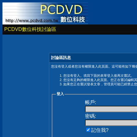
PCDVD數位科技討論區
討論區訊息
您沒有登入或者您沒有權限進入此頁面。這可能有如下幾個
您沒有登入。填寫下面的表單登入後再次嘗試。
您沒有足夠的權限進入此頁面。您正在嘗試編輯
如果您正在嘗試發表文章，管理員可能已經禁止
登入
帳戶:
密碼:
記住我?