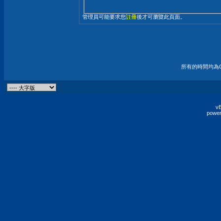
管理員可能要求您
註冊
後才可瀏覽此頁面。
所有的時間均為G
vB
power