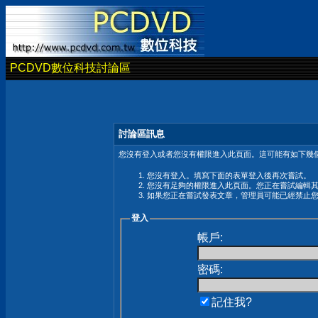
PCDVD數位科技討論區
討論區訊息
您沒有登入或者您沒有權限進入此頁面。這可能有如下幾個
您沒有登入。填寫下面的表單登入後再次嘗試。
您沒有足夠的權限進入此頁面。您正在嘗試編輯
如果您正在嘗試發表文章，管理員可能已經禁止
登入
帳戶:
密碼:
記住我?