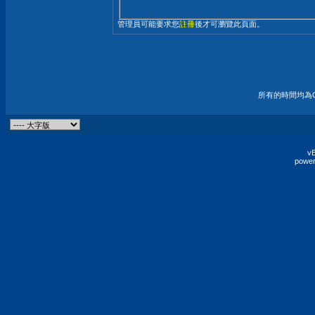
管理員可能要求您
註冊
後才可瀏覽此頁面。
所有的時間均為G
vB
power