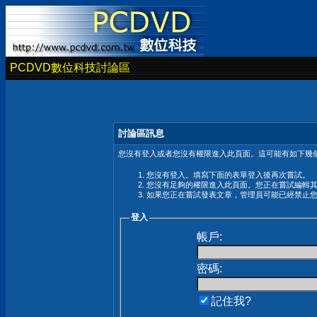
PCDVD數位科技討論區
討論區訊息
您沒有登入或者您沒有權限進入此頁面。這可能有如下幾個
您沒有登入。填寫下面的表單登入後再次嘗試。
您沒有足夠的權限進入此頁面。您正在嘗試編輯
如果您正在嘗試發表文章，管理員可能已經禁止
登入
帳戶:
密碼:
記住我?