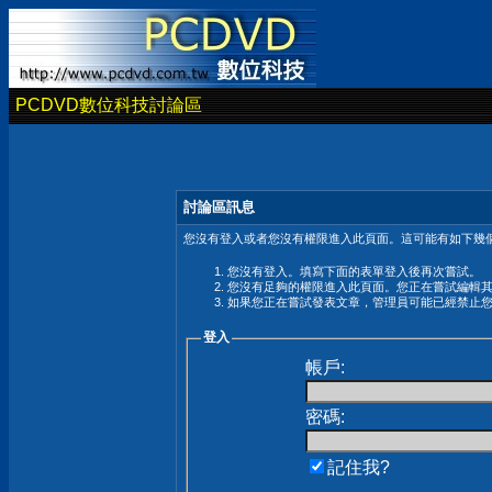
PCDVD數位科技討論區
討論區訊息
您沒有登入或者您沒有權限進入此頁面。這可能有如下幾個
您沒有登入。填寫下面的表單登入後再次嘗試。
您沒有足夠的權限進入此頁面。您正在嘗試編輯
如果您正在嘗試發表文章，管理員可能已經禁止
登入
帳戶:
密碼:
記住我?