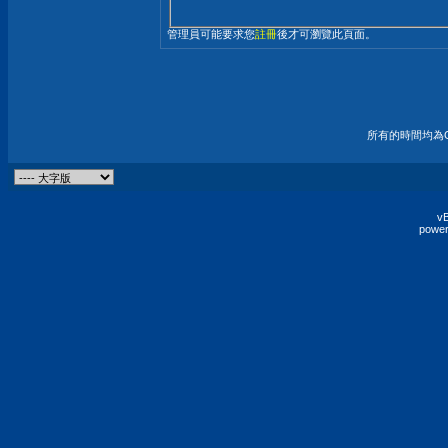
管理員可能要求您
註冊
後才可瀏覽此頁面。
所有的時間均為G
vB
power