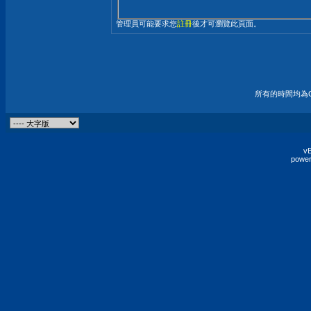
管理員可能要求您
註冊
後才可瀏覽此頁面。
所有的時間均為G
vB
power