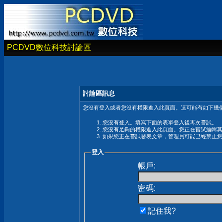
PCDVD數位科技討論區
討論區訊息
您沒有登入或者您沒有權限進入此頁面。這可能有如下幾個
您沒有登入。填寫下面的表單登入後再次嘗試。
您沒有足夠的權限進入此頁面。您正在嘗試編輯
如果您正在嘗試發表文章，管理員可能已經禁止
登入
帳戶:
密碼:
記住我?