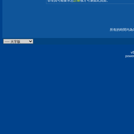
管理員可能要求您
註冊
後才可瀏覽此頁面。
所有的時間均為G
vB
power