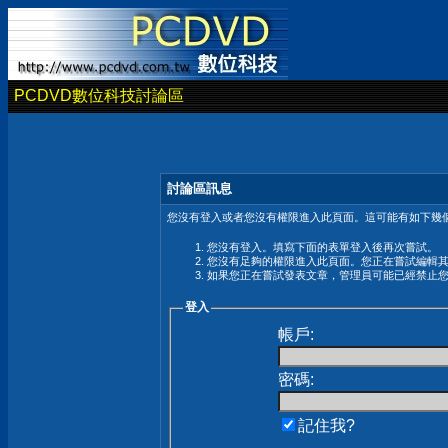
PCDVD數位科技討論區
討論區訊息
您沒有登入或者您沒有權限進入此頁面。這可能有如下幾個
您沒有登入。填寫下面的表單登入後再次嘗試。
您沒有足夠的權限進入此頁面。您正在嘗試編輯
如果您正在嘗試發表文章，管理員可能已經禁止
登入
帳戶:
密碼:
記住我?