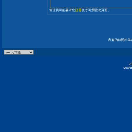
管理員可能要求您
註冊
後才可瀏覽此頁面。
所有的時間均為G
vB
power